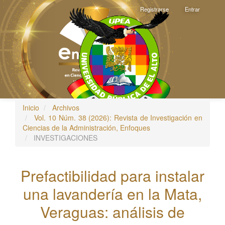
Navegación
Registrarse
Entrar
principal
Contenido
principal
Barra
lateral
Inicio
Archivos
Toggle
Vol. 10 Núm. 38 (2026): Revista de Investigación en
navigati
Ciencias de la Administración, Enfoques
INVESTIGACIONES
Prefactibilidad para instalar
una lavandería en la Mata,
Veraguas: análisis de