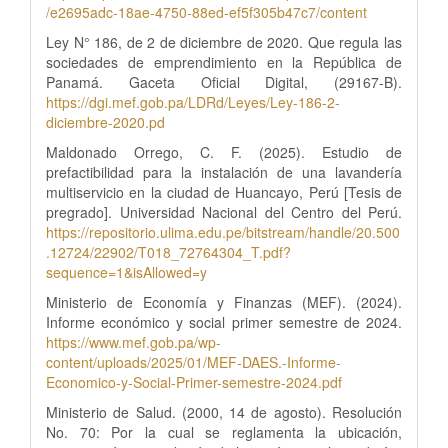
/e2695adc-18ae-4750-88ed-ef5f305b47c7/content
Ley N° 186, de 2 de diciembre de 2020. Que regula las
sociedades de emprendimiento en la República de
Panamá. Gaceta Oficial Digital, (29167-B).
https://dgi.mef.gob.pa/LDRd/Leyes/Ley-186-2-
diciembre-2020.pd
Maldonado Orrego, C. F. (2025). Estudio de
prefactibilidad para la instalación de una lavandería
multiservicio en la ciudad de Huancayo, Perú [Tesis de
pregrado]. Universidad Nacional del Centro del Perú.
https://repositorio.ulima.edu.pe/bitstream/handle/20.500
.12724/22902/T018_72764304_T.pdf?
sequence=1&isAllowed=y
Ministerio de Economía y Finanzas (MEF). (2024).
Informe económico y social primer semestre de 2024.
https://www.mef.gob.pa/wp-
content/uploads/2025/01/MEF-DAES.-Informe-
Economico-y-Social-Primer-semestre-2024.pdf
Ministerio de Salud. (2000, 14 de agosto). Resolución
No. 70: Por la cual se reglamenta la ubicación,