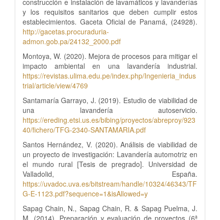
construcción e instalación de lavamáticos y lavanderías
y los requisitos sanitarios que deben cumplir estos
establecimientos. Gaceta Oficial de Panamá, (24928).
http://gacetas.procuraduria-
admon.gob.pa/24132_2000.pdf
Montoya, W. (2020). Mejora de procesos para mitigar el
impacto ambiental en una lavandería industrial.
https://revistas.ulima.edu.pe/index.php/Ingenieria_indus
trial/article/view/4769
Santamaría Garrayo, J. (2019). Estudio de viabilidad de
una lavandería autoservicio.
https://ereding.etsi.us.es/bibing/proyectos/abreproy/923
40/fichero/TFG-2340-SANTAMARIA.pdf
Santos Hernández, V. (2020). Análisis de viabilidad de
un proyecto de investigación: Lavandería automotriz en
el mundo rural [Tesis de pregrado]. Universidad de
Valladolid, España.
https://uvadoc.uva.es/bitstream/handle/10324/46343/TF
G-E-1123.pdf?sequence=1&isAllowed=y
Sapag Chain, N., Sapag Chain, R. & Sapag Puelma, J.
M. (2014). Preparación y evaluación de proyectos (6ª