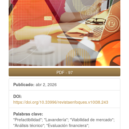
PDF
-
97
Publicado:
abr 2, 2026
DOI:
https://doi.org/10.33996/revistaenfoques.v10i38.243
Palabras clave:
"Prefactibilidad"; "Lavandería"; "Viabilidad de mercado";
"Análisis técnico"; "Evaluación financiera";