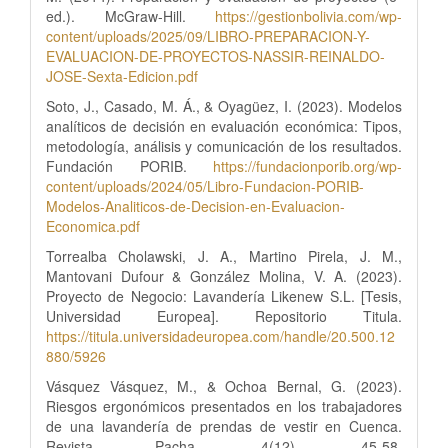
ed.). McGraw-Hill.
https://gestionbolivia.com/wp-
content/uploads/2025/09/LIBRO-PREPARACION-Y-
EVALUACION-DE-PROYECTOS-NASSIR-REINALDO-
JOSE-Sexta-Edicion.pdf
Soto, J., Casado, M. Á., & Oyagüez, I. (2023). Modelos
analíticos de decisión en evaluación económica: Tipos,
metodología, análisis y comunicación de los resultados.
Fundación PORIB.
https://fundacionporib.org/wp-
content/uploads/2024/05/Libro-Fundacion-PORIB-
Modelos-Analiticos-de-Decision-en-Evaluacion-
Economica.pdf
Torrealba Cholawski, J. A., Martino Pirela, J. M.,
Mantovani Dufour & González Molina, V. A. (2023).
Proyecto de Negocio: Lavandería Likenew S.L. [Tesis,
Universidad Europea]. Repositorio Titula.
https://titula.universidadeuropea.com/handle/20.500.12
880/5926
Vásquez Vásquez, M., & Ochoa Bernal, G. (2023).
Riesgos ergonómicos presentados en los trabajadores
de una lavandería de prendas de vestir en Cuenca.
Revista Pacha, 4(12), 45-58.