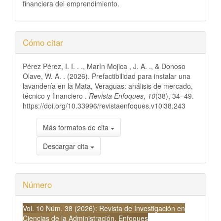
financiera del emprendimiento.
Detalles
Cómo citar
del
Pérez Pérez, I. I. . ., Marín Mojica , J. A. ., & Donoso
artículo
Olave, W. A. . (2026). Prefactibilidad para instalar una
lavandería en la Mata, Veraguas: análisis de mercado,
técnico y financiero .
Revista Enfoques
,
10
(38), 34–49.
https://doi.org/10.33996/revistaenfoques.v10i38.243
Más formatos de cita
Descargar cita
Número
Vol. 10 Núm. 38 (2026): Revista de Investigación en
Ciencias de la Administración, Enfoques