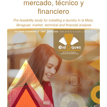
mercado, técnico y
financiero
Pre-feasibility study for installing a laundry in la Mata,
Veraguas: market, technical and financial analysis
Barra
lateral
del
artículo