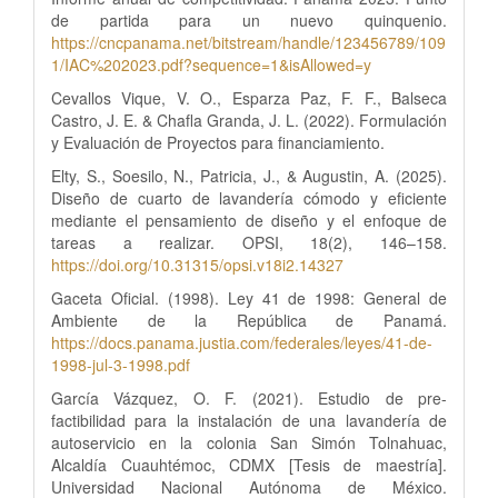
de partida para un nuevo quinquenio.
https://cncpanama.net/bitstream/handle/123456789/109
1/IAC%202023.pdf?sequence=1&isAllowed=y
Cevallos Vique, V. O., Esparza Paz, F. F., Balseca
Castro, J. E. & Chafla Granda, J. L. (2022). Formulación
y Evaluación de Proyectos para financiamiento.
Elty, S., Soesilo, N., Patricia, J., & Augustin, A. (2025).
Diseño de cuarto de lavandería cómodo y eficiente
mediante el pensamiento de diseño y el enfoque de
tareas a realizar. OPSI, 18(2), 146–158.
https://doi.org/10.31315/opsi.v18i2.14327
Gaceta Oficial. (1998). Ley 41 de 1998: General de
Ambiente de la República de Panamá.
https://docs.panama.justia.com/federales/leyes/41-de-
1998-jul-3-1998.pdf
García Vázquez, O. F. (2021). Estudio de pre-
factibilidad para la instalación de una lavandería de
autoservicio en la colonia San Simón Tolnahuac,
Alcaldía Cuauhtémoc, CDMX [Tesis de maestría].
Universidad Nacional Autónoma de México.